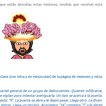
 que están descritas estas misiones, tendrás que resolver este
a clave (con letra y en minúsculas) de la página de misiones y retos
uartel general de un grupo de delincuentes. Quieren infiltrarse,
 vigilan para intentar averiguarla. Un tipo se acerca a la puerta.
esta: “9”. La puerta se abre y le dejan pasar. Llega otro. Le dicen:
n entrar. Llega un tercero. Al número “14” contesta “7” y le abren