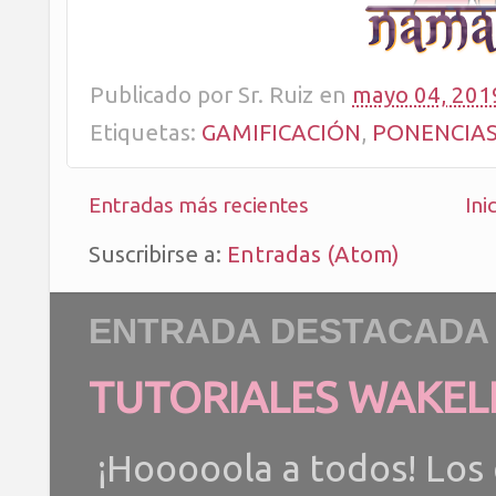
Publicado por
Sr. Ruiz
en
mayo 04, 201
Etiquetas:
GAMIFICACIÓN
,
PONENCIA
Entradas más recientes
Ini
Suscribirse a:
Entradas (Atom)
ENTRADA DESTACADA
TUTORIALES WAKEL
¡Hooooola a todos! Los 