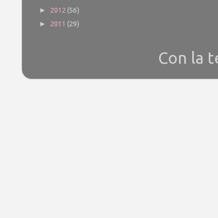
2012
(56)
►
2011
(29)
►
Con la 